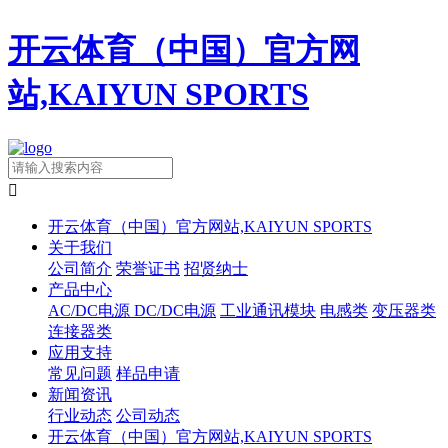
开云体育（中国）官方网
站,KAIYUN SPORTS

开云体育（中国）官方网站,KAIYUN SPORTS
关于我们
公司简介
荣誉证书
招贤纳士
产品中心
AC/DC电源
DC/DC电源
工业通讯模块
电感类
变压器类
连接器类
应用支持
常见问题
样品申请
新闻资讯
行业动态
公司动态
开云体育（中国）官方网站,KAIYUN SPORTS