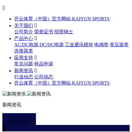

开云体育（中国）官方网站,KAIYUN SPORTS
关于我们

公司简介
荣誉证书
招贤纳士
产品中心

AC/DC电源
DC/DC电源
工业通讯模块
电感类
变压器类
连接器类
应用支持

常见问题
样品申请
新闻资讯

行业动态
公司动态
开云体育（中国）官方网站,KAIYUN SPORTS
新闻资讯
News Center
资讯分类

