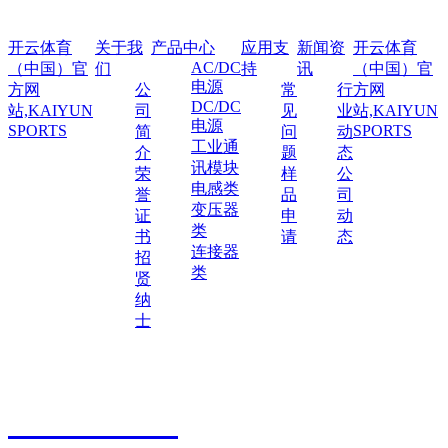
开云体育
关于我
产品中心
应用支
新闻资
开云体育
AC/DC
（中国）官
们
持
讯
（中国）官
电源
方网
公
常
行
方网
DC/DC
站,KAIYUN
司
见
业
站,KAIYUN
电源
SPORTS
SPORTS
简
问
动
工业通
介
题
态
讯模块
荣
样
公
电感类
誉
品
司
变压器
证
申
动
类
书
请
态
连接器
招
类
贤
纳
士
销售热线/办公热线：
400-901-0287