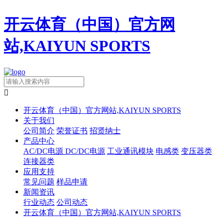
开云体育（中国）官方网
站,KAIYUN SPORTS

开云体育（中国）官方网站,KAIYUN SPORTS
关于我们
公司简介
荣誉证书
招贤纳士
产品中心
AC/DC电源
DC/DC电源
工业通讯模块
电感类
变压器类
连接器类
应用支持
常见问题
样品申请
新闻资讯
行业动态
公司动态
开云体育（中国）官方网站,KAIYUN SPORTS