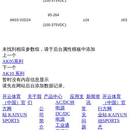
(100-375VDC)
85-264
AK03-V2D24
±24
±63
(100-375VDC)
未找到相应参数组，请于后台属性模板中添加
上一个
AK05系列
下一个
AK10 系列
暂时没有内容信息显示
请先在网站后台添加数据记录。
开云体育
关于我
产品中心
应用支
新闻资
开云体育
AC/DC
（中国）官
们
持
讯
（中国）官
电源
方网
公
常
行
方网
DC/DC
站,KAIYUN
司
见
业
站,KAIYUN
电源
SPORTS
SPORTS
简
问
动
工业通
介
题
态