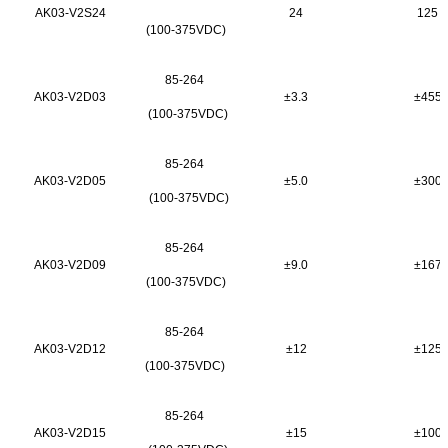
AK03-V2S24
24
125
(100-375VDC)
85-264
AK03-V2D03
±3.3
±455
(100-375VDC)
85-264
AK03-V2D05
±5.0
±300
(100-375VDC)
85-264
AK03-V2D09
±9.0
±167
(100-375VDC)
85-264
AK03-V2D12
±12
±125
(100-375VDC)
85-264
AK03-V2D15
±15
±100