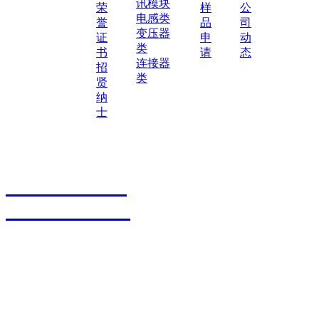
讯模块
荣
样
公
电感类
誉
品
司
变压器
证
申
动
类
书
请
态
连接器
招
类
贤
纳
士
销售热线/办公热线：
400-901-0287
020-87014055
办公地址：广州市天河区大观中路新塘商贸园A栋3楼
生产地址：广东省汕尾市海丰县经济开发区三环东路和现状支
路交叉口